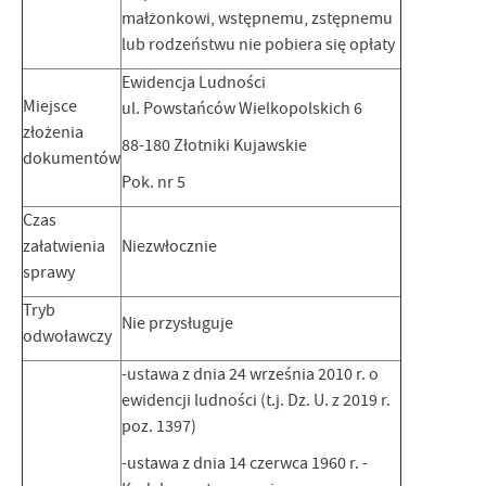
małżonkowi, wstępnemu, zstępnemu
lub rodzeństwu nie pobiera się opłaty
Ewidencja Ludności
Miejsce
ul. Powstańców Wielkopolskich 6
złożenia
88-180 Złotniki Kujawskie
dokumentów
Pok. nr 5
Czas
załatwienia
Niezwłocznie
sprawy
Tryb
Nie przysługuje
odwoławczy
-ustawa z dnia 24 września 2010 r. o
ewidencji ludności (t.j. Dz. U. z 2019 r.
poz. 1397)
-ustawa z dnia 14 czerwca 1960 r. -