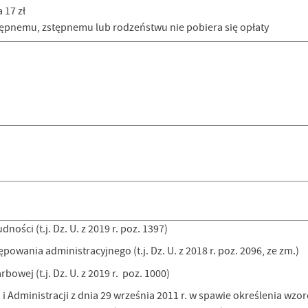
 17 zł
pnemu, zstępnemu lub rodzeństwu nie pobiera się opłaty
ności (t.j. Dz. U. z 2019 r. poz. 1397)
powania administracyjnego (t.j. Dz. U. z 2018 r. poz. 2096, ze zm.)
bowej (t.j. Dz. U. z 2019 r. poz. 1000)
 Administracji z dnia 29 września 2011 r. w spawie określenia wzo