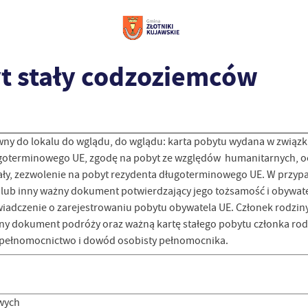
t stały codzoziemców
awny do lokalu do wglądu, do wglądu: karta pobytu wydana w związk
ługoterminowego UE, zgodę na pobyt ze względów humanitarnych, o
tały, zezwolenie na pobyt rezydenta długoterminowego UE. W przy
lub inny ważny dokument potwierdzający jego tożsamość i obywa
iadczenie o zarejestrowaniu pobytu obywatela UE. Członek rodzin
 dokument podróży oraz ważną kartę stałego pobytu członka rodz
pełnomocnictwo i dowód osobisty pełnomocnika.
wych