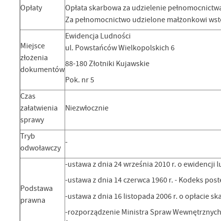
Opłaty
Opłata skarbowa za udzielenie pełnomocnictwa
Za pełnomocnictwo udzielone małżonkowi wstę
Ewidencja Ludności
Miejsce
ul. Powstańców Wielkopolskich 6
złożenia
88-180 Złotniki Kujawskie
dokumentów
Pok. nr 5
Czas
załatwienia
Niezwłocznie
sprawy
Tryb
-
odwoławczy
-ustawa z dnia 24 września 2010 r. o ewidencji lud
-ustawa z dnia 14 czerwca 1960 r. - Kodeks postę
Podstawa
-ustawa z dnia 16 listopada 2006 r. o opłacie skar
prawna
-rozporządzenie Ministra Spraw Wewnętrznych i