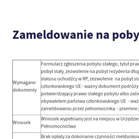
Zameldowanie na poby
Formularz zgłoszenia pobytu stałego, tytuł pr
pobyt stały, zezwolenie na pobyt rezydenta d
statusu uchodźcy w RP, zezwolenie na pobyt s
Wymagane
członkowskiego UE - ważny dokument podróży 
dokumenty
potwierdzający prawo stałego pobytu albo zaśw
obywatelem państwa członkowskiego UE - ważny
zameldowaniu przez pełnomocnika - pisemne 
Wniosek wypełniany jest na miejscu w Urzędzie
Wniosek
Pełnomocnictwo
Brak opłaty za dokonanie czynności meldunko