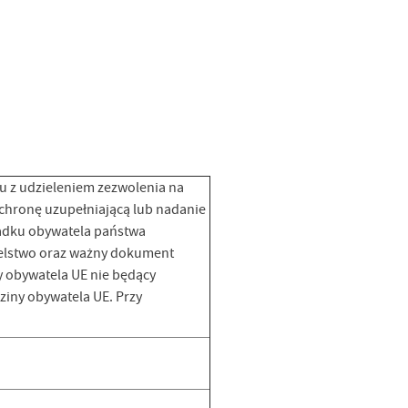
u z udzieleniem zezwolenia na
chronę uzupełniającą lub nadanie
padku obywatela państwa
telstwo oraz ważny dokument
y obywatela UE nie będący
iny obywatela UE. Przy