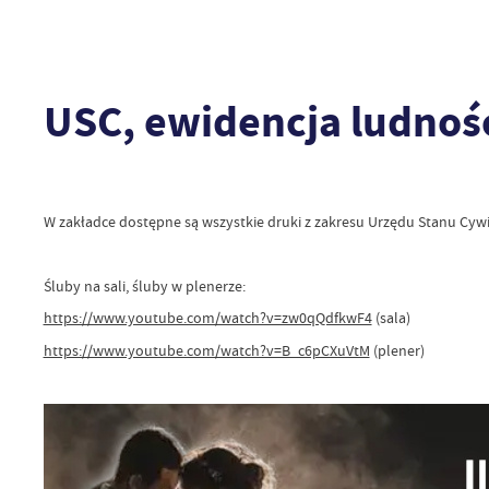
USC, ewidencja ludnośc
W zakładce dostępne są wszystkie druki z zakresu Urzędu Stanu Cywi
Śluby na sali, śluby w plenerze:
https://www.youtube.com/watch?v=zw0qQdfkwF4
(sala)
https://www.youtube.com/watch?v=B_c6pCXuVtM
(plener)