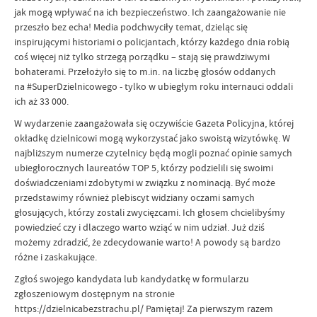
jak mogą wpływać na ich bezpieczeństwo. Ich zaangażowanie nie
przeszło bez echa! Media podchwyciły temat, dzieląc się
inspirującymi historiami o policjantach, którzy każdego dnia robią
coś więcej niż tylko strzegą porządku – stają się prawdziwymi
bohaterami. Przełożyło się to m.in. na liczbę głosów oddanych
na #SuperDzielnicowego - tylko w ubiegłym roku internauci oddali
ich aż 33 000.
W wydarzenie zaangażowała się oczywiście Gazeta Policyjna, której
okładkę dzielnicowi mogą wykorzystać jako swoistą wizytówkę. W
najbliższym numerze czytelnicy będą mogli poznać opinie samych
ubiegłorocznych laureatów TOP 5, którzy podzielili się swoimi
doświadczeniami zdobytymi w związku z nominacją. Być może
przedstawimy również plebiscyt widziany oczami samych
głosujących, którzy zostali zwycięzcami. Ich głosem chcielibyśmy
powiedzieć czy i dlaczego warto wziąć w nim udział. Już dziś
możemy zdradzić, że zdecydowanie warto! A powody są bardzo
różne i zaskakujące.
Zgłoś swojego kandydata lub kandydatkę w formularzu
zgłoszeniowym dostępnym na stronie
https://dzielnicabezstrachu.pl/ Pamiętaj! Za pierwszym razem