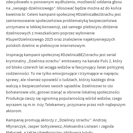
zdecydowało o ponownym wydłużeniu, możliwość oddania głosu
na „swojego dzielnicowego”. Głosować będzie można aż do końca
kwietnia br. Celem kampanii społecznej #DzielnicaBezStrachu jest
zainteresowanie społeczeństwa problematyką bezpieczeństwa
utrzymane w lekkiej konwencji, zaś samego plebiscytu zbliżenie
dzielnicowych z mieszkańcami poprzez wyłonienie
#SuperDzielnicowego 2025 oraz znalezienie najaktywniejszych
polskich dzielnic w plebiscycie internetowym.
Inspiracją kampanii społecznej #DzielnicaBEZstrachu jest serial
kryminalny „Dzielnica strachu” emitowany na kanale Puls 2, który
od blisko czterech lat wciąga widzów w fascynujący świat policyjnej
codzienności. To nie tylko emocjonujące i trzymające w napięciu
sprawy, ale również opowieść o ludziach, którzy każdego dnia
walczą o bezpieczeństwo swoich sąsiadów. Dzielnicowi to cisi
bohaterowie ulic, gotowi stanąć w obronie lokalnej społeczności.
Produkcja cieszy się ogromną popularnością wśród widzów, czego
wyrazem są m.in. trzy Telekamery, przyznane przez nich najlepszym
aktorom.
Kampanię promują aktorzy z „Dzielnicy strachu”: Andrzej
Młynarczyk, Jasper Sołtysiewicz, Aleksandra Listwan i Jagoda
Małyszek, a także ubiegłoroczny zdobywca tytułu