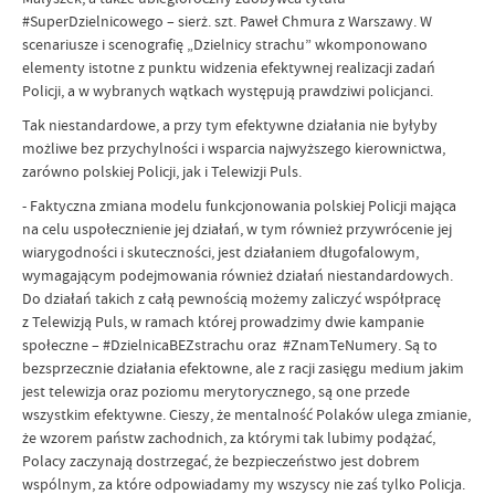
#SuperDzielnicowego – sierż. szt. Paweł Chmura z Warszawy. W
scenariusze i scenografię „Dzielnicy strachu” wkomponowano
elementy istotne z punktu widzenia efektywnej realizacji zadań
Policji, a w wybranych wątkach występują prawdziwi policjanci.
Tak niestandardowe, a przy tym efektywne działania nie byłyby
możliwe bez przychylności i wsparcia najwyższego kierownictwa,
zarówno polskiej Policji, jak i Telewizji Puls.
- Faktyczna zmiana modelu funkcjonowania polskiej Policji mająca
na celu uspołecznienie jej działań, w tym również przywrócenie jej
wiarygodności i skuteczności, jest działaniem długofalowym,
wymagającym podejmowania również działań niestandardowych.
Do działań takich z całą pewnością możemy zaliczyć współpracę
z Telewizją Puls, w ramach której prowadzimy dwie kampanie
społeczne – #DzielnicaBEZstrachu oraz #ZnamTeNumery. Są to
bezsprzecznie działania efektowne, ale z racji zasięgu medium jakim
jest telewizja oraz poziomu merytorycznego, są one przede
wszystkim efektywne. Cieszy, że mentalność Polaków ulega zmianie,
że wzorem państw zachodnich, za którymi tak lubimy podążać,
Polacy zaczynają dostrzegać, że bezpieczeństwo jest dobrem
wspólnym, za które odpowiadamy my wszyscy nie zaś tylko Policja.