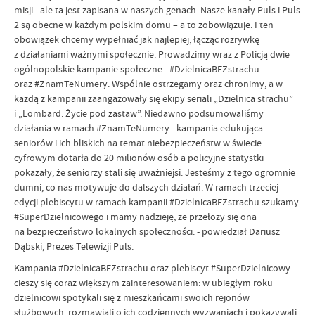
misji - ale ta jest zapisana w naszych genach. Nasze kanały Puls i Puls
2 są obecne w każdym polskim domu – a to zobowiązuje. I ten
obowiązek chcemy wypełniać jak najlepiej, łącząc rozrywkę
z działaniami ważnymi społecznie. Prowadzimy wraz z Policją dwie
ogólnopolskie kampanie społeczne - #DzielnicaBEZstrachu
oraz #ZnamTeNumery. Wspólnie ostrzegamy oraz chronimy, a w
każdą z kampanii zaangażowały się ekipy seriali „Dzielnica strachu”
i „Lombard. Życie pod zastaw”. Niedawno podsumowaliśmy
działania w ramach #ZnamTeNumery - kampania edukująca
seniorów i ich bliskich na temat niebezpieczeństw w świecie
cyfrowym dotarła do 20 milionów osób a policyjne statystki
pokazały, że seniorzy stali się uważniejsi. Jesteśmy z tego ogromnie
dumni, co nas motywuje do dalszych działań. W ramach trzeciej
edycji plebiscytu w ramach kampanii #DzielnicaBEZstrachu szukamy
#SuperDzielnicowego i mamy nadzieję, że przełoży się ona
na bezpieczeństwo lokalnych społeczności. - powiedział Dariusz
Dąbski, Prezes Telewizji Puls.
Kampania #DzielnicaBEZstrachu oraz plebiscyt #SuperDzielnicowy
cieszy się coraz większym zainteresowaniem: w ubiegłym roku
dzielnicowi spotykali się z mieszkańcami swoich rejonów
służbowych, rozmawiali o ich codziennych wyzwaniach i pokazywali,