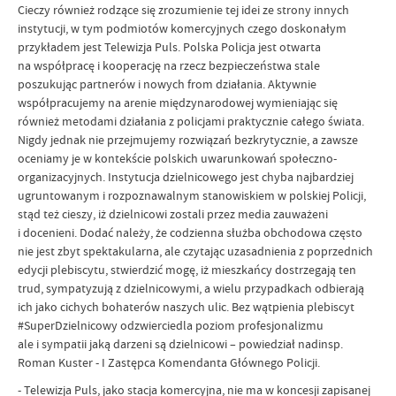
Cieczy również rodzące się zrozumienie tej idei ze strony innych
instytucji, w tym podmiotów komercyjnych czego doskonałym
przykładem jest Telewizja Puls. Polska Policja jest otwarta
na współpracę i kooperację na rzecz bezpieczeństwa stale
poszukując partnerów i nowych from działania. Aktywnie
współpracujemy na arenie międzynarodowej wymieniając się
również metodami działania z policjami praktycznie całego świata.
Nigdy jednak nie przejmujemy rozwiązań bezkrytycznie, a zawsze
oceniamy je w kontekście polskich uwarunkowań społeczno-
organizacyjnych. Instytucja dzielnicowego jest chyba najbardziej
ugruntowanym i rozpoznawalnym stanowiskiem w polskiej Policji,
stąd też cieszy, iż dzielnicowi zostali przez media zauważeni
i docenieni. Dodać należy, że codzienna służba obchodowa często
nie jest zbyt spektakularna, ale czytając uzasadnienia z poprzednich
edycji plebiscytu, stwierdzić mogę, iż mieszkańcy dostrzegają ten
trud, sympatyzują z dzielnicowymi, a wielu przypadkach odbierają
ich jako cichych bohaterów naszych ulic. Bez wątpienia plebiscyt
#SuperDzielnicowy odzwierciedla poziom profesjonalizmu
ale i sympatii jaką darzeni są dzielnicowi – powiedział nadinsp.
Roman Kuster - I Zastępca Komendanta Głównego Policji.
- Telewizja Puls, jako stacja komercyjna, nie ma w koncesji zapisanej