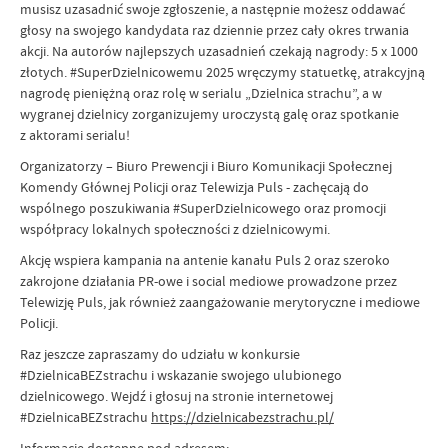
musisz uzasadnić swoje zgłoszenie, a następnie możesz oddawać
głosy na swojego kandydata raz dziennie przez cały okres trwania
akcji. Na autorów najlepszych uzasadnień czekają nagrody: 5 x 1000
złotych. #SuperDzielnicowemu 2025 wręczymy statuetkę, atrakcyjną
nagrodę pieniężną oraz rolę w serialu „Dzielnica strachu”, a w
wygranej dzielnicy zorganizujemy uroczystą galę oraz spotkanie
z aktorami serialu!
Organizatorzy – Biuro Prewencji i Biuro Komunikacji Społecznej
Komendy Głównej Policji oraz Telewizja Puls - zachęcają do
wspólnego poszukiwania #SuperDzielnicowego oraz promocji
współpracy lokalnych społeczności z dzielnicowymi.
Akcję wspiera kampania na antenie kanału Puls 2 oraz szeroko
zakrojone działania PR-owe i social mediowe prowadzone przez
Telewizję Puls, jak również zaangażowanie merytoryczne i mediowe
Policji.
Raz jeszcze zapraszamy do udziału w konkursie
#DzielnicaBEZstrachu i wskazanie swojego ulubionego
dzielnicowego. Wejdź i głosuj na stronie internetowej
#DzielnicaBEZstrachu
https://dzielnicabezstrachu.pl/