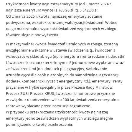
trzykrotności kwoty najniższej emerytury (od 1 marca 2024 r.
najniższa emerytura wynosi 1.780,96 zł) tj. 5 342,88 zł.
Od 1 marca 2025 r. kwota najniższej emerytury zostanie
podwyższona, wskutek corocznej waloryzacji świadczeń. Wobec
czego maksymalna wysokość świadczeń wypłacanych w zbiegu
również ulegnie podwyższeniu.
W maksymalnej kwocie świadczeń ustalonych w zbiegu, zostaną
uwzględnione wskazane w ustawie świadczenia tj.: świadczenia
wchodzące w skład zbiegu (np. emerytura i renta rodzinna), dodatki
i świadczenia o charakterze innym niż jednorazowe wypłacane wraz
ze świadczeniami (np. dodatek pielęgnacyjny, świadczenie
uzupełniające dla osób niezdolnych do samodzielnej egzystencji,
dodatek kombatancki, ryczałt energetyczny itd.), emerytury i renty
przyznane w trybie specjalnym przez Prezesa Rady Ministrów,
Prezesa ZUS i Prezesa KRUS, świadczenie honorowe przyznane
w związku z ukończeniem wieku 100 lat, świadczenia emerytalno-
rentowe wypłacane przez instytucje zagraniczne.
W przypadku przekroczenia trzykrotności kwoty najniższej
emerytury jedno ze świadczeń wypłacanych w zbiegu ulegnie
pomniejszeniu o kwotę przekroczenia.