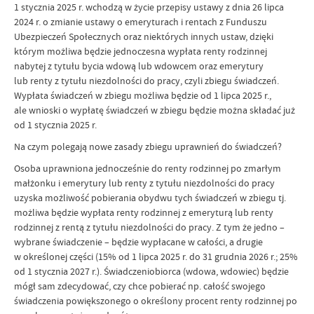
1 stycznia 2025 r. wchodzą w życie przepisy ustawy z dnia 26 lipca
2024 r. o zmianie ustawy o emeryturach i rentach z Funduszu
Ubezpieczeń Społecznych oraz niektórych innych ustaw, dzięki
którym możliwa będzie jednoczesna wypłata renty rodzinnej
nabytej z tytułu bycia wdową lub wdowcem oraz emerytury
lub renty z tytułu niezdolności do pracy, czyli zbiegu świadczeń.
Wypłata świadczeń w zbiegu możliwa będzie od 1 lipca 2025 r.,
ale wnioski o wypłatę świadczeń w zbiegu będzie można składać już
od 1 stycznia 2025 r.
Na czym polegają nowe zasady zbiegu uprawnień do świadczeń?
Osoba uprawniona jednocześnie do renty rodzinnej po zmarłym
małżonku i emerytury lub renty z tytułu niezdolności do pracy
uzyska możliwość pobierania obydwu tych świadczeń w zbiegu tj.
możliwa będzie wypłata renty rodzinnej z emeryturą lub renty
rodzinnej z rentą z tytułu niezdolności do pracy. Z tym że jedno –
wybrane świadczenie – będzie wypłacane w całości, a drugie
w określonej części (15% od 1 lipca 2025 r. do 31 grudnia 2026 r.; 25%
od 1 stycznia 2027 r.). Świadczeniobiorca (wdowa, wdowiec) będzie
mógł sam zdecydować, czy chce pobierać np. całość swojego
świadczenia powiększonego o określony procent renty rodzinnej po