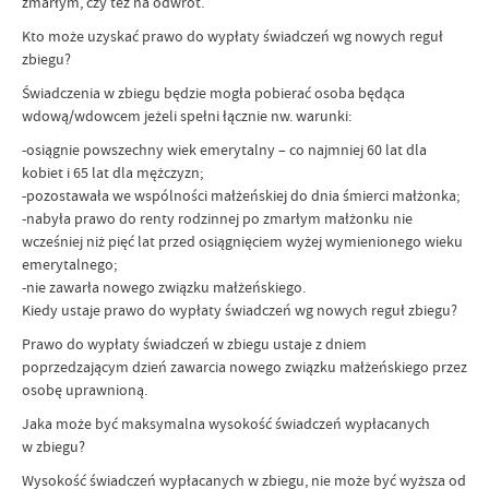
zmarłym, czy też na odwrót.
Kto może uzyskać prawo do wypłaty świadczeń wg nowych reguł
zbiegu?
Świadczenia w zbiegu będzie mogła pobierać osoba będąca
wdową/wdowcem jeżeli spełni łącznie nw. warunki:
-osiągnie powszechny wiek emerytalny – co najmniej 60 lat dla
kobiet i 65 lat dla mężczyzn;
-pozostawała we wspólności małżeńskiej do dnia śmierci małżonka;
-nabyła prawo do renty rodzinnej po zmarłym małżonku nie
wcześniej niż pięć lat przed osiągnięciem wyżej wymienionego wieku
emerytalnego;
-nie zawarła nowego związku małżeńskiego.
Kiedy ustaje prawo do wypłaty świadczeń wg nowych reguł zbiegu?
Prawo do wypłaty świadczeń w zbiegu ustaje z dniem
poprzedzającym dzień zawarcia nowego związku małżeńskiego przez
osobę uprawnioną.
Jaka może być maksymalna wysokość świadczeń wypłacanych
w zbiegu?
Wysokość świadczeń wypłacanych w zbiegu, nie może być wyższa od