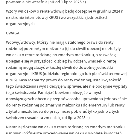
powstanie nie wcześniej niż od 1 lipca 2025 r.).
Wzory wniosków o rentę wdowią będą dostępne w grudniu 2024 r.
na stronie internetowej KRUS i we wszystkich jednostkach
organizacyjnych.
UWAGA!
Wdowy/wdowcy, którzy nie mają ustalonego prawa do renty
rodzinnej po zmarłym małżonku (tj. do chwili obecnej nie złożyły
wniosku o rentę rodzinną po zmarłym małżonku), a rozważają
ubieganie się w przyszłości o zbieg świadczeń, wniosek o rentę
rodzinną mogą złożyć w każdej chwili do dowolnej jednostki
organizacyjnej KRUS (oddziału regionalnego lub placówki terenowej
KRUS). Kasa rozpatrzy prawo do renty rodzinnej, ustali wysokość
tego świadczenia i wyda decyzję w sprawie, ale nie podejmie wypłaty
tego świadczenia. Pamiętać bowiem należy, że w myśl
obowiązujących obecnie przepisów osoba uprawniona jednocześnie
do renty rodzinnej po zmarłym małżonku i do emerytury lub renty
z tytułu niezdolności do pracy może pobierać tylko jedno z tych
świadczeń (zasada ta zmieni się od lipca 2025 r.).
Niemniej złożenie wniosku o rentę rodzinną po zmarłym małżonku
usprawni późniejsze procedowanie wniosku o wypłatę świadczeń