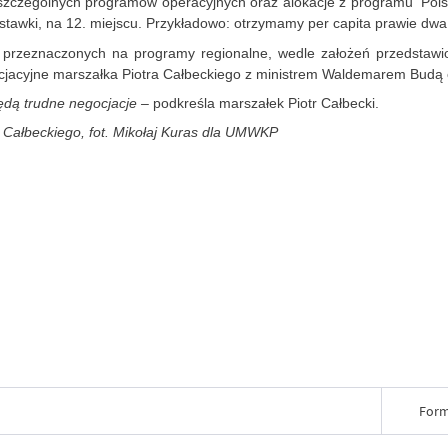
szczególnych programów operacyjnych oraz alokacje z programu Polsk
e stawki, na 12. miejscu. Przykładowo: otrzymamy per capita prawie dw
przeznaczonych na programy regionalne, wedle założeń przedstawion
cjacyjne marszałka Piotra Całbeckiego z ministrem Waldemarem Budą o
ędą trudne negocjacje –
podkreśla marszałek Piotr Całbecki.
 Całbeckiego, fot. Mikołaj Kuras dla UMWKP
Form