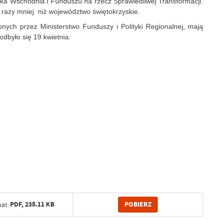
a Wschodnia i Funduszu na rzecz Sprawiedliwej Transformacji.
a razy mniej niż województwo świętokrzyskie.
ych przez Ministerstwo Funduszy i Polityki Regionalnej, mają
dbyło się 19 kwietnia.
POBIERZ
PDF,
238.11 KB
at: