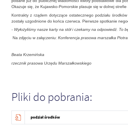
podane już do publicznej wiadomości kwoty podstawowe dla po
Okazuje się, że Kujawsko-Pomorskie plasuje się w dolnej strefi
Kontrakty z rządem dotyczące ostatecznego podziału środków 
zostały uzgodnione do końca czerwca. Pierwsze spotkanie nego
- Wyłożyliśmy nasze karty na stół i czekamy na odpowiedź. To b
Na zdjęciu w załączeniu:
Konferencja prasowa marszałka Piotra
Beata Krzemińska
rzecznik prasowa Urzędu Marszałkowskiego
Pliki do pobrania:
podział środków