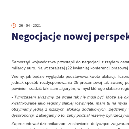
26 - 04 - 2021
Negocjacje nowej perspe
Samorząd województwa przystąpił do negocjacji z rządem ostat
miliardy euro. Na wczorajszej (22 kwietnia) konferencji prasowe
Wiemy, jak będzie wyglądała podstawowa kwota alokacji, liczon
jednak sposób rozdysponowania 25-procentowej tak zwanej pul
powinien rządzić taki sam algorytm, w myśl którego słabsze regio
- Tymczasem słyszymy, że wcale tak nie musi być. Może się ok
kwalifikowane jako regiony słabiej rozwinięte, mam tu na myśli
otrzymamy jedną z niższych alokacji dodatkowych. Będziemy w
dysproporcji. Zabiegamy o to, żeby podział rezerwy był rzeczywi
Zaprezentował dziennikarzom zestawienie dotyczące zagwarant