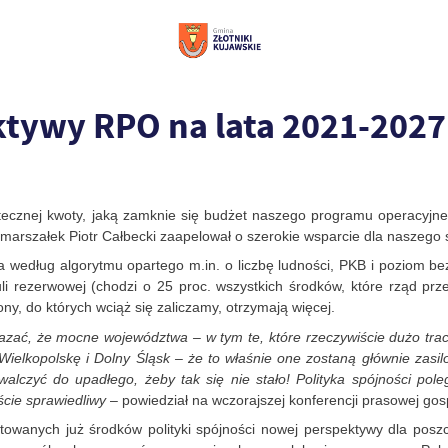
ktywy RPO na lata 2021-2027
ecznej kwoty, jaką zamknie się budżet naszego programu operacyjneg
j marszałek Piotr Całbecki zaapelował o szerokie wsparcie dla naszego
a według algorytmu opartego m.in. o liczbę ludności, PKB i poziom b
i rezerwowej (chodzi o 25 proc. wszystkich środków, które rząd p
ny, do których wciąż się zaliczamy, otrzymają więcej.
azać, że mocne województwa – w tym te, które rzeczywiście dużo tra
 Wielkopolskę i Dolny Śląsk – że to właśnie one zostaną głównie zasil
alczyć do upadłego, żeby tak się nie stało! Polityka spójności po
ście sprawiedliwy
– powiedział na wczorajszej konferencji prasowej 
owanych już środków polityki spójności nowej perspektywy dla poszc