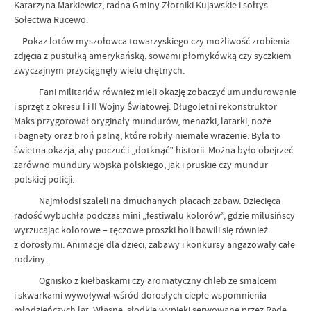
Katarzyna Markiewicz, radna Gminy Złotniki Kujawskie i sołtys
Sołectwa Rucewo.
Pokaz lotów myszołowca towarzyskiego czy możliwość zrobienia
zdjęcia z pustułką amerykańską, sowami płomykówką czy syczkiem
zwyczajnym przyciągnęły wielu chętnych.
Fani militariów również mieli okazję zobaczyć umundurowanie
i sprzęt z okresu I i II Wojny Światowej. Długoletni rekonstruktor
Maks przygotował oryginały mundurów, menażki, latarki, noże
i bagnety oraz broń palną, które robiły niemałe wrażenie. Była to
świetna okazja, aby poczuć i „dotknąć” historii. Można było obejrzeć
zarówno mundury wojska polskiego, jak i pruskie czy mundur
polskiej policji.
Najmłodsi szaleli na dmuchanych placach zabaw. Dziecięca
radość wybuchła podczas mini „festiwalu kolorów”, gdzie milusińscy
wyrzucając kolorowe – tęczowe proszki holi bawili się również
z dorosłymi. Animacje dla dzieci, zabawy i konkursy angażowały całe
rodziny.
Ognisko z kiełbaskami czy aromatyczny chleb ze smalcem
i skwarkami wywoływał wśród dorosłych ciepłe wspomnienia
młodzieńczych lat. Własne, słodkie wypieki serwowane przez Radę