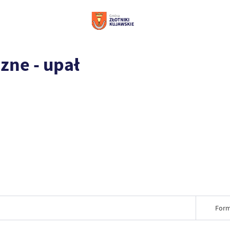
zne - upał
Form